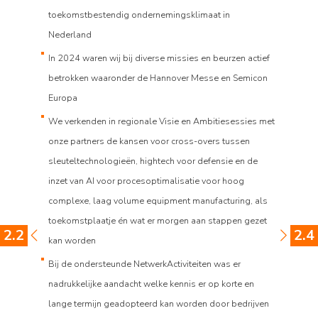
toekomstbestendig ondernemingsklimaat in
Nederland
In 2024 waren wij bij diverse missies en beurzen actief
betrokken waaronder de Hannover Messe en Semicon
Europa
We verkenden in regionale Visie en Ambitiesessies met
onze partners de kansen voor cross-overs tussen
sleuteltechnologieën, hightech voor defensie en de
inzet van AI voor procesoptimalisatie voor hoog
complexe, laag volume equipment manufacturing, als
toekomstplaatje én wat er morgen aan stappen gezet
2.2
2.4
kan worden
Bij de ondersteunde NetwerkActiviteiten was er
nadrukkelijke aandacht welke kennis er op korte en
lange termijn geadopteerd kan worden door bedrijven