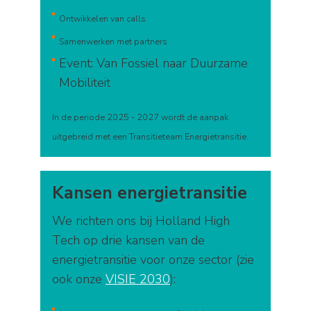
Ontwikkelen van calls
Samenwerken met partners
Event: Van Fossiel naar Duurzame
Mobiliteit
In de periode 2025 - 2027 wordt de aanpak
uitgebreid met een Transitieteam Energietransitie.
Kansen energietransitie
We richten ons bij Holland High
Tech op drie kansen van de
energietransitie voor onze sector (zie
ook onze
VISIE 2030
):