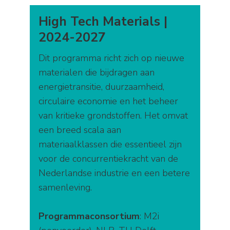
High Tech Materials |
2024-2027
Dit programma richt zich op nieuwe
materialen die bijdragen aan
energietransitie, duurzaamheid,
circulaire economie en het beheer
van kritieke grondstoffen. Het omvat
een breed scala aan
materiaalklassen die essentieel zijn
voor de concurrentiekracht van de
Nederlandse industrie en een betere
samenleving.
Programmaconsortium
: M2i