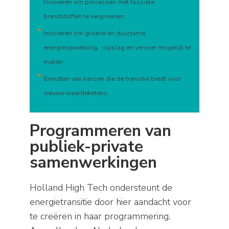
Innoveren om processen met fossiele
brandstoffen te vergroenen
Innoveren
om groene en duurzame
energieopwekking, -opslag en vervoer mogelijk te
maken
B
enutten van kansen die de transitie biedt voor
nieuwe waardeketens
Programmeren van
publiek-private
samenwerkingen
Holland High Tech ondersteunt de
energietransitie door hier aandacht voor
te creëren in haar programmering.