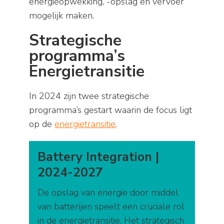
energieopwekking, -opslag en vervoer
mogelijk maken.
Strategische
programma’s
Energietransitie
In 2024 zijn twee strategische
programma’s gestart waarin de focus ligt
op de
energietransitie
.
Battery Integration |
2024-2027
De opslag van energie door middel
van batterijen speelt een cruciale rol
in de energietransitie. Het strategisch