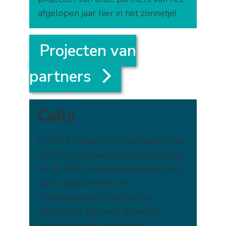
afgelopen jaar hier in het zonnetje!
Projecten van
partners
Calls
In 2024 hebben we met behulp van
de PPS-programmatoeslagregeling
en de PPS-innovatieregelingen drie
calls uitgeschreven om
interdisciplinair onderzoek te
stimuleren. Dit heeft geleid tot
baanbrekende innovatieve