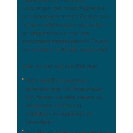
oplossingen met maatschappelijke
en economische impact. De drie calls
hebben enthousiaste onderzoekers
en ondernemers binnen ons
ecosysteem samengebracht. Tevens
waren alle drie de calls overtekend.
Elke call had een specifiek doel:
KIEM HighTech-regeling: in
samenwerking met Regieorgaan
SIA hebben we deze nieuwe call
gelanceerd om éénjarig
praktijkgericht onderzoek te
bevorderen
HTSM Call 2024: in samenwerking