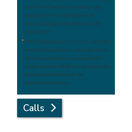
met NWO hebben we deze call
opgezet om fundamenteel en
toepassingsgericht onderzoek te
stimuleren
MKB hightech call: in 2024 voor het
eerst georganiseerd, met een focus
op het versterken van industrieel
onderzoek bij MKB-ers; bij deze call
bepalen MKB’ers zelf de
onderzoeksvragen
Calls