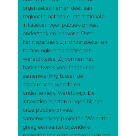
organisaties nemen deel aan
regionale, nationale internationale
initiatieven voor publiek-privaat
onderzoek en innovatie. Onze
kennispartners zijn onderzoeks- en
technologie-organisaties van
wereldklasse. Zij vormen het
basisnetwerk voor langdurige
samenwerking tussen de
academische wereld en
ondernemers, wereldwijd. De
innovatieprojecten dragen bij aan
onze publiek-private
samenwerkingsprojecten. We zetten
graag een aantal bijzondere
projecten van onze partners van het